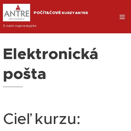
POČÍTAČOVÉ
KURZY ANTRE
S nami napredujete
Elektronická
pošta
Cieľ kurzu: