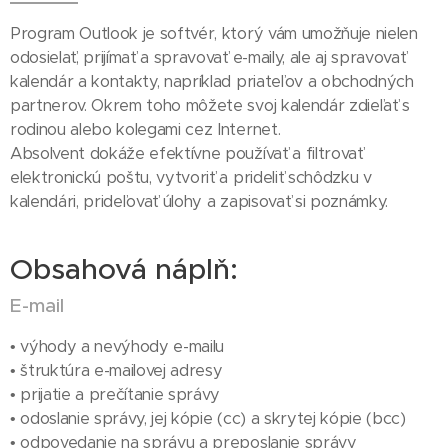
Program Outlook je softvér, ktorý vám umožňuje nielen
odosielať, prijímať a spravovať e-maily, ale aj spravovať
kalendár a kontakty, napríklad priateľov a obchodných
partnerov. Okrem toho môžete svoj kalendár zdieľať s
rodinou alebo kolegami cez Internet.
Absolvent dokáže efektívne používať a filtrovať
elektronickú poštu, vytvoriť a prideliť schôdzku v
kalendári, prideľovať úlohy a zapisovať si poznámky.
Obsahová náplň:
E-mail
• výhody a nevýhody e-mailu
• štruktúra e-mailovej adresy
• prijatie a prečítanie správy
• odoslanie správy, jej kópie (cc) a skrytej kópie (bcc)
• odpovedanie na správu a preposlanie správy