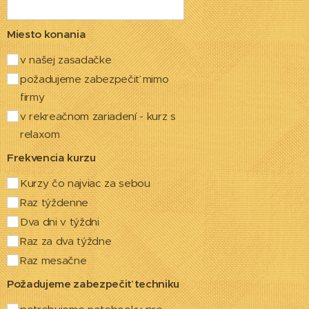
Miesto konania
v našej zasadačke
požadujeme zabezpečiť mimo
firmy
v rekreačnom zariadení - kurz s
relaxom
Frekvencia kurzu
Kurzy čo najviac za sebou
Raz týždenne
Dva dni v týždni
Raz za dva týždne
Raz mesačne
Požadujeme zabezpečiť techniku