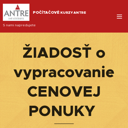
POČÍTAČOVÉ
KURZY ANTRE
S nami napredujete
ŽIADOSŤ o
vypracovanie
CENOVEJ
PONUKY